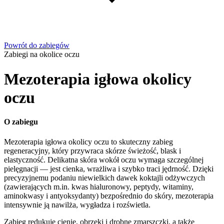
Powrót do zabiegów
Zabiegi na okolice oczu
Mezoterapia igłowa okolicy
oczu
O zabiegu
Mezoterapia igłowa okolicy oczu to skuteczny zabieg
regeneracyjny, który przywraca skórze świeżość, blask i
elastyczność. Delikatna skóra wokół oczu wymaga szczególnej
pielęgnacji — jest cienka, wrażliwa i szybko traci jędrność. Dzięki
precyzyjnemu podaniu niewielkich dawek koktajli odżywczych
(zawierających m.in. kwas hialuronowy, peptydy, witaminy,
aminokwasy i antyoksydanty) bezpośrednio do skóry, mezoterapia
intensywnie ją nawilża, wygładza i rozświetla.
Zabieg redukuje cienie, obrzęki i drobne zmarszczki, a także