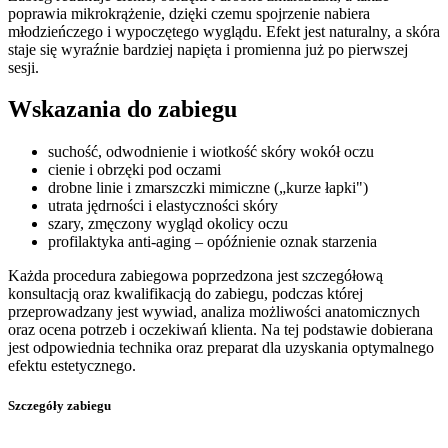
poprawia mikrokrążenie, dzięki czemu spojrzenie nabiera
młodzieńczego i wypoczętego wyglądu. Efekt jest naturalny, a skóra
staje się wyraźnie bardziej napięta i promienna już po pierwszej
sesji.
Wskazania do zabiegu
suchość, odwodnienie i wiotkość skóry wokół oczu
cienie i obrzęki pod oczami
drobne linie i zmarszczki mimiczne („kurze łapki")
utrata jędrności i elastyczności skóry
szary, zmęczony wygląd okolicy oczu
profilaktyka anti-aging – opóźnienie oznak starzenia
Każda procedura zabiegowa poprzedzona jest szczegółową
konsultacją oraz kwalifikacją do zabiegu, podczas której
przeprowadzany jest wywiad, analiza możliwości anatomicznych
oraz ocena potrzeb i oczekiwań klienta. Na tej podstawie dobierana
jest odpowiednia technika oraz preparat dla uzyskania optymalnego
efektu estetycznego.
Szczegóły zabiegu