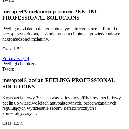
Twarz
mesopeel® melanostop tranex PEELING
PROFESSIONAL SOLUTIONS
Peeling o działaniu depigmentującym, którego złożona formuła
przyspiesza odnowę naskórka w celu eliminacji powierzchniowo
nagromadzonej melaniny.
Czas:
1.5 h
Zobacz więcej
Peelingi chemiczne
Twarz
mesopeel® azelan PEELING PROFESSIONAL
SOLUTIONS
Kwas azelainowy 20% + kwas salicylowy 20% Powierzchniowy
peeling o właściwościach antybakteryjnych, przeciwzapalnych,
regulujących wydzielanie sebum, keratolitycznych i
komedolitycznych.
Czas:
1.5 h